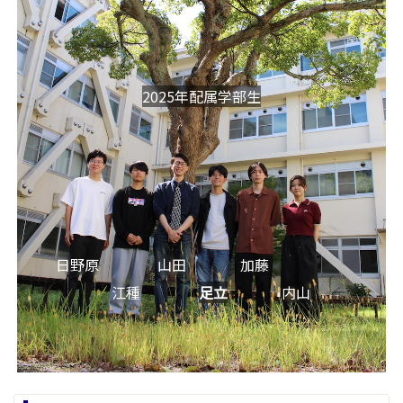
2025年配属学部生
日野原
山田
加藤
江種
足立
内山