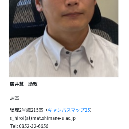
廣井慧 助教
居室
総理2号館215室（
キャンパスマップ25
）
s_hiroi(at)mat.shimane-u.ac.jp
Tel: 0852-32-6656