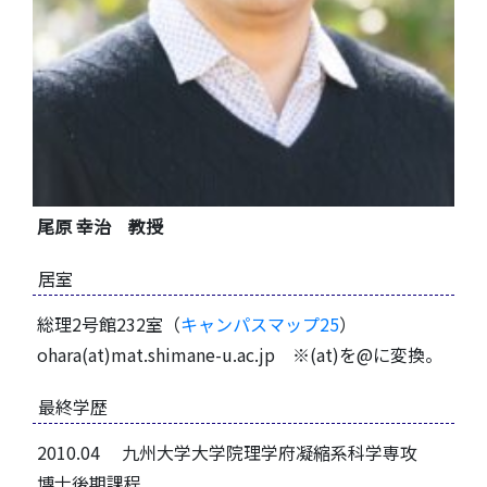
尾原 幸治 教授
居室
総理2号館232室（
キャンパスマップ25
）
ohara(at)mat.shimane-u.ac.jp ※(at)を@に変換。
最終学歴
2010.04 九州大学大学院理学府凝縮系科学専攻
博士後期課程