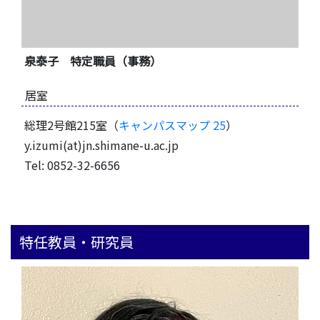
泉泰子 特定職員（事務）
居室
総理2号館215室（
キャンパスマップ 25
）
y.izumi(at)jn.shimane-u.ac.jp
Tel: 0852-32-6656
特任教員・研究員