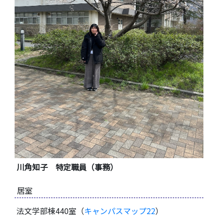
川角知子 特定職員（事務）
居室
法文学部棟440室（
キャンパスマップ22
）