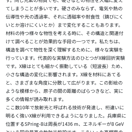
す。同じ元素の物質でも、硬さなどの物性を大幅に変え
てしまうことが多いです。硬さのみならず、電気や熱の
伝導性や光の透過率、それに透磁率や耐食性（錆びにく
いとか溶けにくいとか）まで変化することもあります。
材料の持つ様々な物性を考える時に、その構造と関連付
けて調べることが効果的な手段の一つです。私たちは、
構造を調べて物性を深く理解するために、様々な実験を
行っています。代表的な実験方法のひとつがX線回折実験
です。X線はとても細かく振動している（短波長）ため、
小さな構造の変化に影響されます。X線を材料にあてる
と、さまざまな角度に分散して広がります。この影絵の
ような模様から、原子の間の距離のばらつきなど、実に
多くの情報が読み取れます。
ここ数10年で放射光と呼ばれる技術が発達し、桁違いに
明るく強いX線が利用できるようになりました。兵庫県に
位置するSPring-8は周長が1436 m、エネルギーが8 GeV