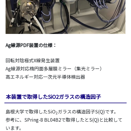
Ag線源PDF装置の仕様：
回転対陰極式X線発生装置
Ag線源対応楕円面多層膜ミラー（集光ミラー）
高エネルギー対応一次元半導体検出器
本装置で取得したSiO2ガラスの構造因子
島根大学で取得したSiO
ガラスの構造因子S(Q)です。
2
参考に、SPring-8 BL04B2で取得したとS(Q)と比較して
います。