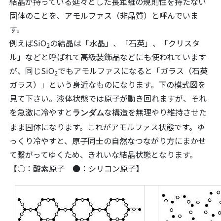
結晶が持っている延々とした長距離の規則性を持たない
固体のことを、アモルファス（非晶質）と呼んでいま
す。
例えばSiO
の結晶は「水晶」、「石英」、「クリスタ
2
ル」などと呼ばれて高級装飾品などにも使われています
が、同じSiO
でもアモルファスになると「ガラス（石英
2
ガラス）」という身近なものになります。下の模式図を
見て下さい。液体状態では原子が動き回れますが、それ
を急激に冷やすと
な構造を無理やり維持させた
ランダム
まま固体になります。これがアモルファス状態です。ゆ
っくり冷やすと、原子同士の自然なつながり方にまかせ
て繋がってゆくため、きれいな結晶状態となります。
【○：酸素原子 ●：シリコン原子】