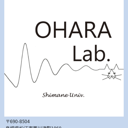
〒690-8504