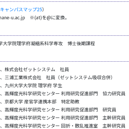
キャンパスマップ25
）
himane-u.ac.jp ※(at)を@に変換。
州大学大学院理学府凝縮系科学専攻 博士後期課程
06.11、株式会社ゼットシステム 社員
007.01、三浦工業株式会社 社員（ゼットシステム吸収合併）
0.04、九州大学大学院 理学府 学生
012.09、高輝度光科学研究センター 利用研究促進部門 協力研究員
15.03、京都大学 産官学連携本部 特定助教
18.03、高輝度光科学研究センター 利用研究促進部門 研究員
019.03、高輝度光科学研究センター 利用研究促進部門 主幹研究員
023.02、高輝度光科学研究センター 回折・散乱推進室 主幹研究員