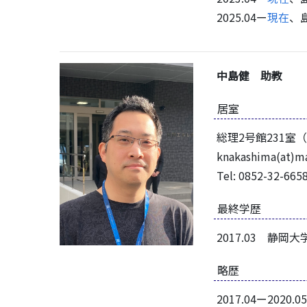
2025.04ー
現在
、
中島健 助教
居室
総理2号館231室（
knakashima(at)ma
Tel: 0852-32-665
最終学歴
2017.03 静
略歴
2017.04ー20