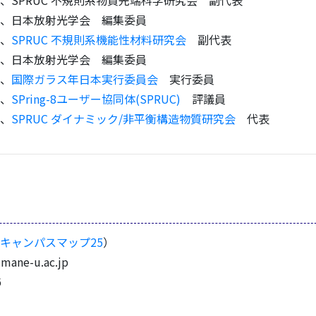
20.09、日本放射光学会 編集委員
3、
SPRUC 不規則系機能性材料研究会
副代表
22.09、日本放射光学会 編集委員
2、
国際ガラス年日本実行委員会
実行委員
3、
SPring-8ユーザー協同体(SPRUC)
評議員
3、
SPRUC ダイナミック/非平衡構造物質研究会
代表
キャンパスマップ25
）
imane-u.ac.jp
6