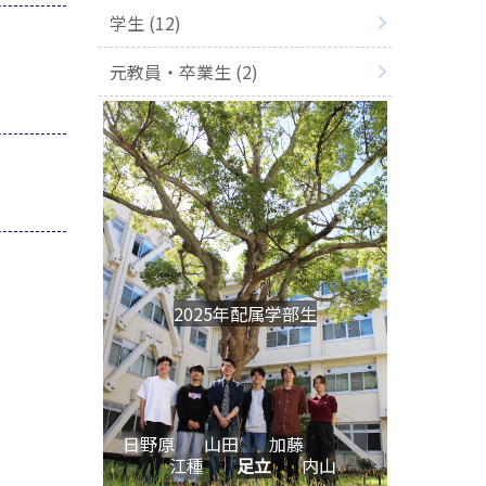
学生 (12)
元教員・卒業生 (2)
2025年配属学部生
日野原
山田
加藤
江種
足立
内山